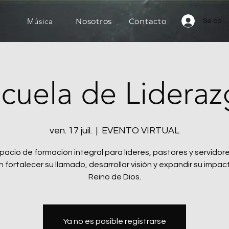
a
Música
Nosotros
Contacto
Se con
cuela de Lidera
ven. 17 juil.
  |  
EVENTO VIRTUAL
pacio de formación integral para líderes, pastores y servidor
 fortalecer su llamado, desarrollar visión y expandir su impact
Reino de Dios.
Ya no es posible registrarse