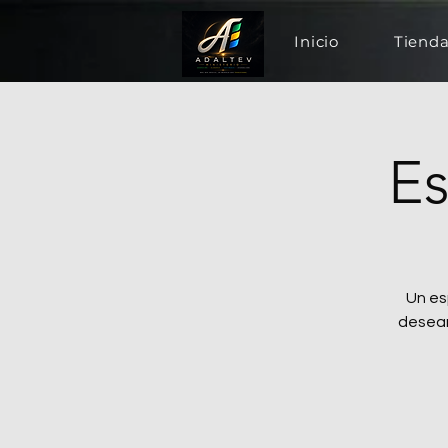
Inicio
Tiend
Es
Un es
desean