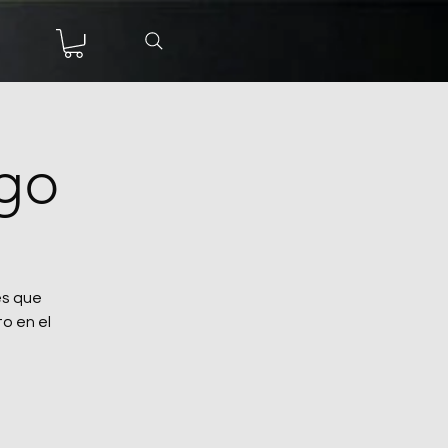
necter
zgo
es que
o en el