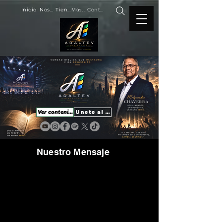
Inicio
Nosotros
Tienda
Música
Contacto
Ver contenido
Unete al movimiento
Nuestro Mensaje