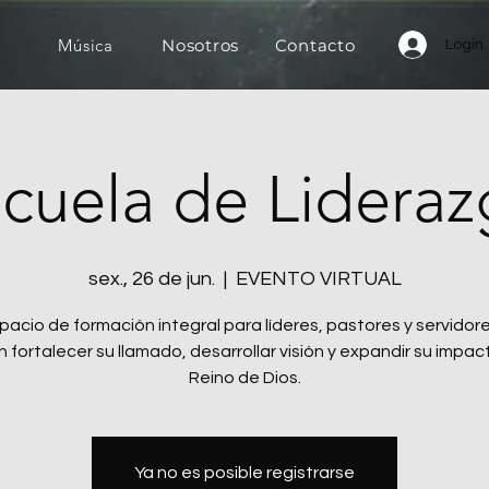
a
Música
Nosotros
Contacto
Login
cuela de Lidera
sex., 26 de jun.
  |  
EVENTO VIRTUAL
pacio de formación integral para líderes, pastores y servidor
 fortalecer su llamado, desarrollar visión y expandir su impact
Reino de Dios.
Ya no es posible registrarse