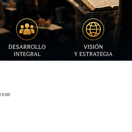
23:00