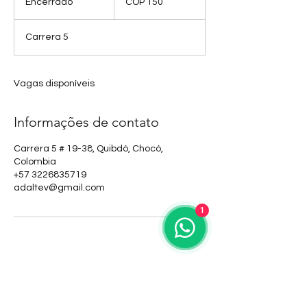
Encerrado
E
COP 150
colombianos
n
c
Carrera 5
e
r
r
a
Vagas disponíveis
d
o
Informações de contato
Carrera 5 # 19-38, Quibdó, Chocó,
Colombia
+57 3226835719
adaltev@gmail.com
1
C 2016ADALTEV MINISTRY-Todos los derecchos 
reservados.