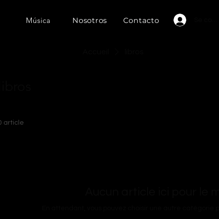
a
Música
Nosotros
Contacto
Se con
Accueil
libros
libros
0 article
Aucun article ici pour le
En attendant, vous pouvez choisir une autre catégorie p