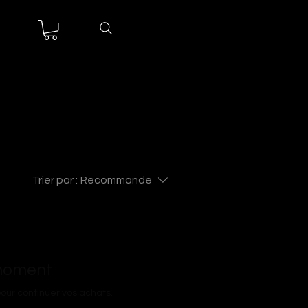
necter
Trier par :
Recommandé
 moment
our continuer vos achats.