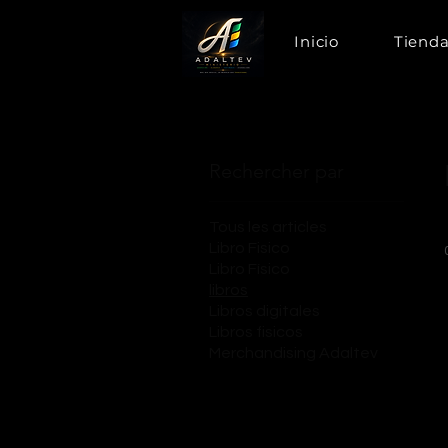
Inicio
Tiend
Rechercher par
Tous les articles
Libro Fisico
Libro Físico
libros
Libros digitales
Libros fisicos
Merchandising Adaltev