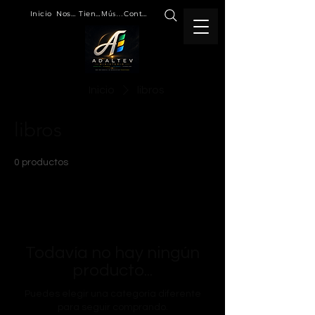
Inicio
Nosotros
Tienda
Música
Contacto
Inicio
libros
libros
0 productos
Todavía no hay ningún
producto...
Puedes elegir una categoría diferente
para seguir comprando.