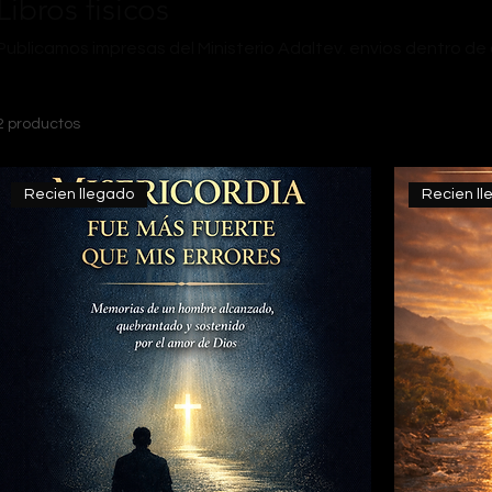
Libros fisicos
Publicamos impresas del Ministerio Adaltev. envios dentro de
2 productos
Recien llegado
Recien l