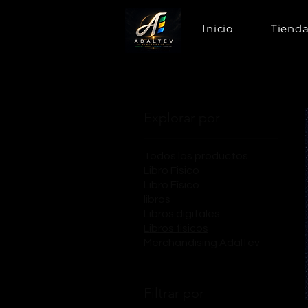
Inicio
Tiend
Explorar por
Todos los productos
Libro Fisico
Libro Físico
libros
Libros digitales
Libros fisicos
Merchandising Adaltev
Filtrar por