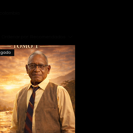
 colombia
Ordenar por:
Recomendados
legado