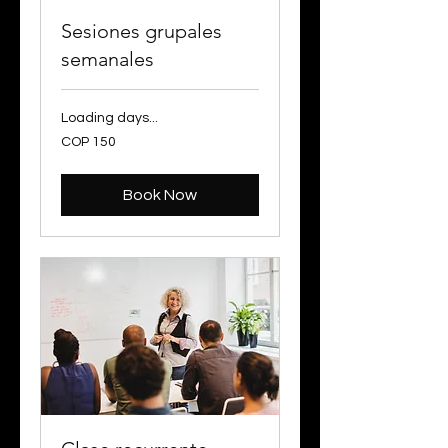
Sesiones grupales
semanales
Loading days...
150
COP 150
Colombian
pesos
Book Now