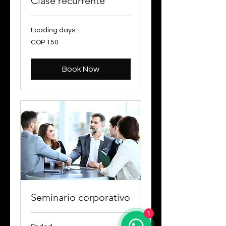
Clase recurrente
Loading days...
150
COP 150
Colombian
pesos
Book Now
Seminario corporativo
1