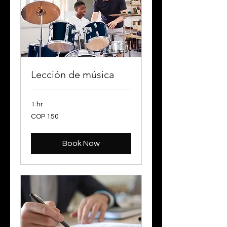
Lección de música
1 hr
150
COP 150
Colombian
pesos
Book Now