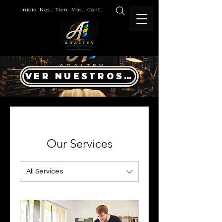
Inicio
Nosotros
Tienda
Música
Contacto
VER NUESTROS PRODUCTOS
Our Services
All Services