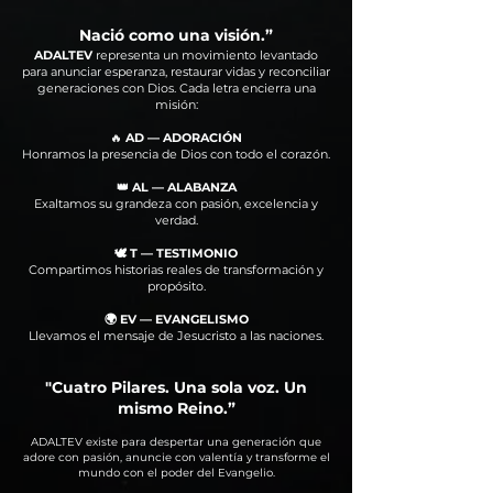
Nació como una visión.”
ADALTEV
representa un movimiento levantado
para anunciar esperanza, restaurar vidas y reconciliar
generaciones con Dios.
Cada letra encierra una
misión:
🔥
AD — ADORACIÓN
Honramos la presencia de Dios con todo el corazón.
👑 AL — ALABANZA
Exaltamos su grandeza con pasión, excelencia y
verdad.
🕊️ T — TESTIMONIO
Compartimos historias reales de transformación y
propósito.
🌍 EV — EVANGELISMO
Llevamos el mensaje de Jesucristo a las naciones.
"Cuatro Pilares. Una sola voz. Un
mismo Reino.”
ADALTEV existe para despertar una generación que
adore con pasión, anuncie con valentía y transforme el
mundo con el poder del Evangelio.