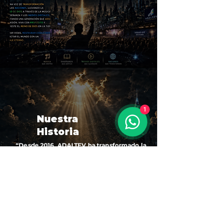
1
Nuestra
Historia
“Desde 2016, ADALTEV ha transformado la
adoración en una voz de esperanza para las
naciones. Nacido en el Chocó y proyectado
al mundo a través de plataformas globales,
su mensaje une música, fe y propósito para
inspirar generaciones.”
Leer historia completa