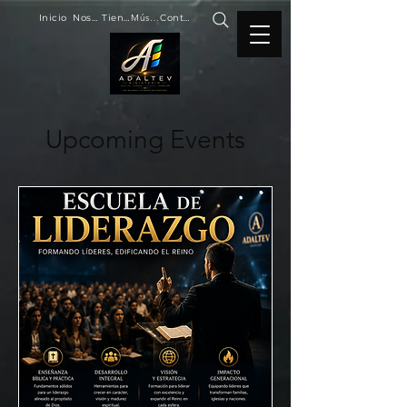
Inicio
Nosotros
Tienda
Música
Contacto
Upcoming Events