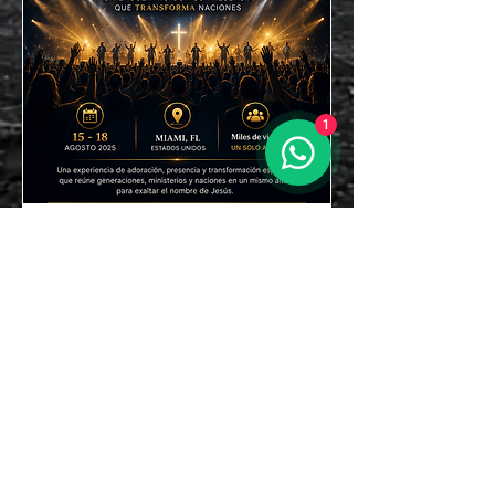
1
Congreso internacional
de Adoracion
Fri, Jun 05
More info
Details