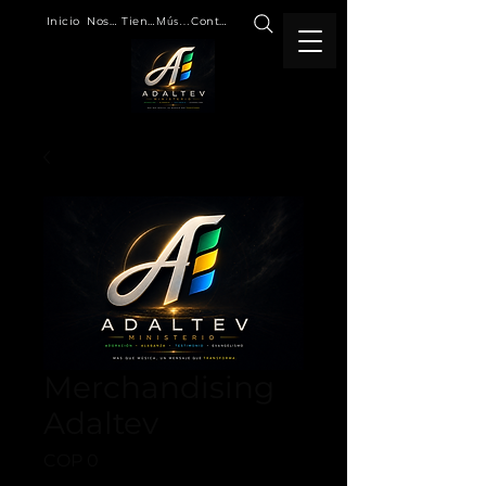
Inicio
Nosotros
Tienda
Música
Contacto
Merchandising
Adaltev
Price
COP 0