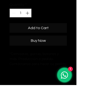
Quantity
*
Add to Cart
Buy Now
"Camisetas, gorras, botones y
más. Producción a pedido.
Contáctanos para hacer tu pedido
personalizado."
1
C 2016ADALTEV MINISTRY-Todos los derecchos 
reservados.